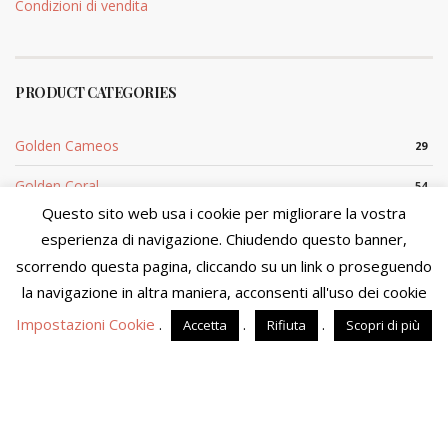
Condizioni di vendita
PRODUCT CATEGORIES
Golden Cameos
29
Golden Coral
54
Questo sito web usa i cookie per migliorare la vostra
Silver Cameo
29
esperienza di navigazione. Chiudendo questo banner,
scorrendo questa pagina, cliccando su un link o proseguendo
Silver Coral
5
We are in the process of updating product availability and
prices. You will not be able to finalize your purchase at this
la navigazione in altra maniera, acconsenti all'uso dei cookie
time. We apologize for the inconvenience and please visit the
Impostazioni Cookie
.
.
.
Accetta
Rifiuta
Scopri di più
site in a few days.
Dismiss
Sito di proprietà di MOSTACCIUOLO ANNA S.n.c. - P.IVA
04090860653 - Tutti i diritti riservati
Powered by
Amalfiweb