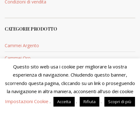
Condizioni di vendita
CATEGORIE PRODOTTO
Cammei Argento
Cammei Oro
Questo sito web usa i cookie per migliorare la vostra
Coralli argento
esperienza di navigazione. Chiudendo questo banner,
scorrendo questa pagina, cliccando su un link o proseguendo
Coralli Oro
Stiamo aggiornando la disponibilità e i prezzi dei prodotti. Al
momento non sarà possibile perfezionare l'acquisto. Ci
la navigazione in altra maniera, acconsenti all'uso dei cookie
scusiamo del disagio e ti preghiamo di visitare il sito fra
Impostazioni Cookie
.
.
.
Accetta
Rifiuta
Scopri di più
qualche giorno.
Ignora
Sito di proprietà di MOSTACCIUOLO ANNA S.n.c. - P.IVA
04090860653 - Tutti i diritti riservati
Powered by
Amalfiweb