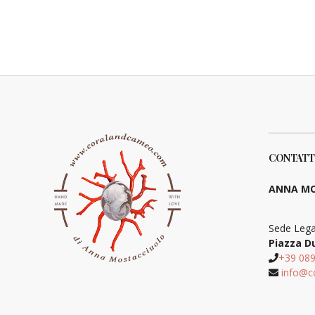
CONTATT
ANNA MO
Sede Lega
Piazza D
+39 08
info@c