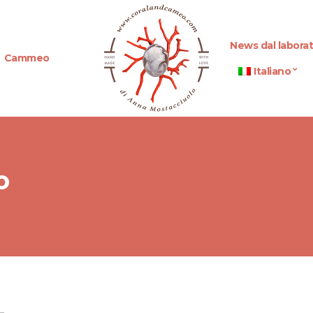
News dal laborat
Cammeo
Italiano
o