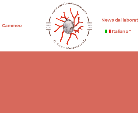
News dal laborat
Cammeo
Italiano