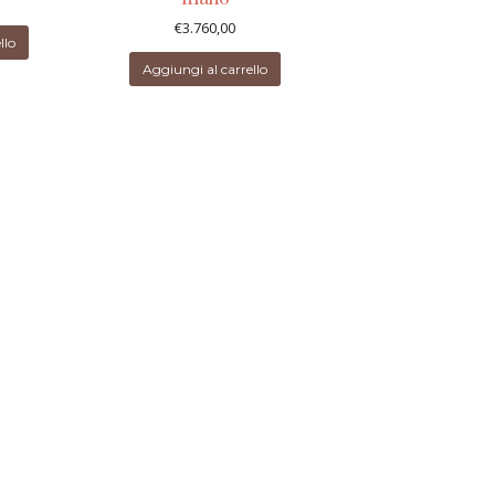
€
3.760,00
llo
Aggiungi al carrello