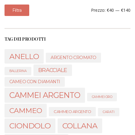
Prezzo
Prezzo
Prezzo:
€40
—
€140
Filtra
Min
Max
TAG DEI PRODOTTI
ANELLO
ARGENTO CROMATO
BRACCIALE
BALLERINA
CAMEO CON DIAMANTI
CAMMEI ARGENTO
CAMMEI ORO
CAMMEO
CAMMEO ARGENTO
CARATI
CIONDOLO
COLLANA