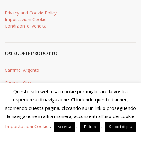
Privacy and Cookie Policy
Impostazioni Cookie
Condizioni di vendita
CATEGORIE PRODOTTO
Cammei Argento
Cammei Oro
Questo sito web usa i cookie per migliorare la vostra
Coralli argento
esperienza di navigazione. Chiudendo questo banner,
scorrendo questa pagina, cliccando su un link o proseguendo
Coralli Oro
Stiamo aggiornando la disponibilità e i prezzi dei prodotti. Al
momento non sarà possibile perfezionare l'acquisto. Ci
la navigazione in altra maniera, acconsenti all'uso dei cookie
scusiamo del disagio e ti preghiamo di visitare il sito fra
Impostazioni Cookie
.
.
.
Accetta
Rifiuta
Scopri di più
qualche giorno.
Ignora
Sito di proprietà di MOSTACCIUOLO ANNA S.n.c. - P.IVA