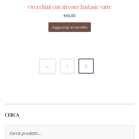
Orecchini con zircone fantasie varie
€
60,00
Aggiungi al carrello
←
1
2
CERCA
Cerca: