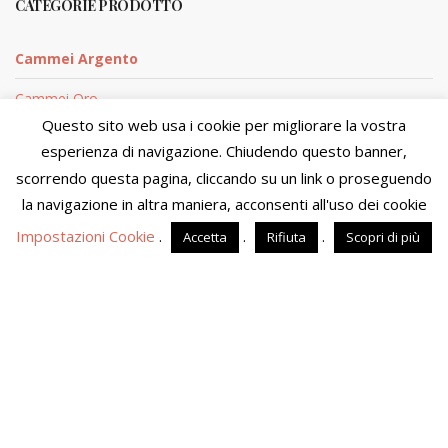
CATEGORIE PRODOTTO
Cammei Argento
Cammei Oro
Questo sito web usa i cookie per migliorare la vostra
Coralli argento
esperienza di navigazione. Chiudendo questo banner,
scorrendo questa pagina, cliccando su un link o proseguendo
Coralli Oro
Stiamo aggiornando la disponibilità e i prezzi dei prodotti. Al
momento non sarà possibile perfezionare l'acquisto. Ci
la navigazione in altra maniera, acconsenti all'uso dei cookie
scusiamo del disagio e ti preghiamo di visitare il sito fra
Impostazioni Cookie
.
.
.
Accetta
Rifiuta
Scopri di più
qualche giorno.
Ignora
Sito di proprietà di MOSTACCIUOLO ANNA S.n.c. - P.IVA
04090860653 - Tutti i diritti riservati
Powered by
Amalfiweb
English
Italiano