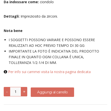
Da indossare come:
ciondolo
Dettagli:
Impreziosito da zirconi.
Nota bene
I SOGGETTI POSSONO VARIARE E POSSONO ESSERE
REALIZZATI AD HOC PREVIO TEMPO DI 30 GG
IMPORTANTE LA FOTO È INDICATIVA DEL PRODOTTO
FINALE IN QUANTO OGNI COLLANA È UNICA,
TOLLERANZA 1/2-1/4 DI MM.
Per info sui cammei visita la nostra pagina dedicata
Ciondolo
-
+
Aggiungi al carrello
con
diversi
soggetti
-
argento