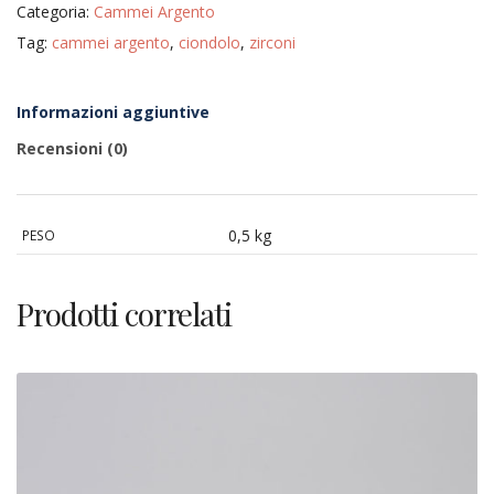
Categoria:
Cammei Argento
925,
argento
Tag:
cammei argento
,
ciondolo
,
zirconi
cromato,
cammeo
e
zirconi
Informazioni aggiuntive
quantità
Recensioni (0)
0,5 kg
PESO
Prodotti correlati