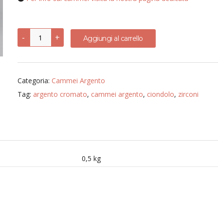
Ciondolo
-
+
Aggiungi al carrello
con
diversi
soggetti
-
argento
Categoria:
Cammei Argento
925,
argento
Tag:
argento cromato
,
cammei argento
,
ciondolo
,
zirconi
cromato,
cammeo
e
zirconi
quantità
0,5 kg