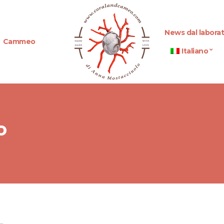
News dal laborat
Cammeo
Italiano
o