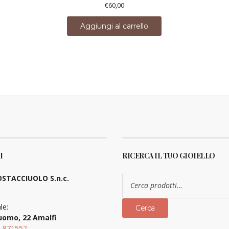
€
60,00
Aggiungi al carrello
I
RICERCA IL TUO GIOIELLO
Cerca:
STACCIUOLO S.n.c.
le:
Cerca
uomo, 22 Amalfi
9 871552