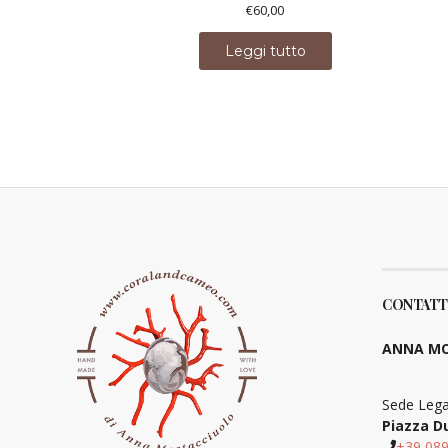
€
60,00
Leggi tutto
CONTATT
ANNA MO
Sede Lega
Piazza D
+39 08