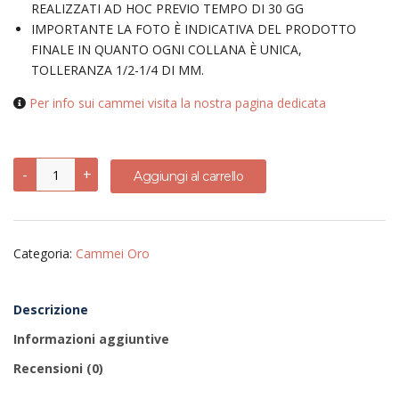
REALIZZATI AD HOC PREVIO TEMPO DI 30 GG
IMPORTANTE LA FOTO È INDICATIVA DEL PRODOTTO
FINALE IN QUANTO OGNI COLLANA È UNICA,
TOLLERANZA 1/2-1/4 DI MM.
Per info sui cammei visita la nostra pagina dedicata
Cammeo
-
+
Aggiungi al carrello
di
conchiglia
sardonico
per
signora
Categoria:
Cammei Oro
vittoriana
quantità
Descrizione
Informazioni aggiuntive
Recensioni (0)