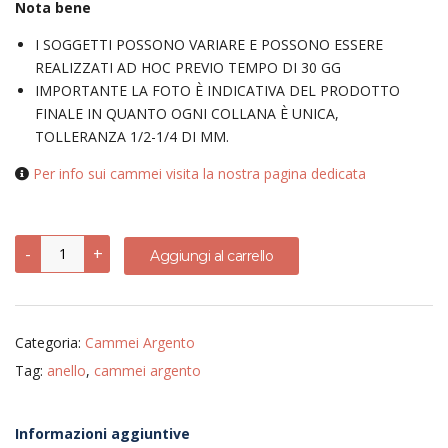
Nota bene
I SOGGETTI POSSONO VARIARE E POSSONO ESSERE
REALIZZATI AD HOC PREVIO TEMPO DI 30 GG
IMPORTANTE LA FOTO È INDICATIVA DEL PRODOTTO
FINALE IN QUANTO OGNI COLLANA È UNICA,
TOLLERANZA 1/2-1/4 DI MM.
Per info sui cammei visita la nostra pagina dedicata
Anello
-
+
Aggiungi al carrello
regolabile
con
cammeo
argento
925
Categoria:
Cammei Argento
quantità
Tag:
anello
,
cammei argento
Informazioni aggiuntive